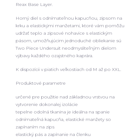
Reax Base Layer.
Horný diel s odnímateľnou kapucňou, zipsom na
krku a elastickými manžetami, ktoré vám pomôžu
udržať teplo a zipsové nohavice s elastickým
pásom, umožňujúcim jednoduché obliekanie sú
Two Piece Undersuit neodmysliteľným dielom
výbavy každého ozajstného kaprára.
K dispozícii v piatich veľkostiach od M až po XXL.
Produktové parametre
určené pre použitie nad základnou vrstvou na
vytvorenie dokonalej izolácie
tepelne odolná tkanina je ideálna na spanie
odnímateľná kapucňa, elastické manžety so
zapínaním na zips
elastický pás a zapínanie na členku