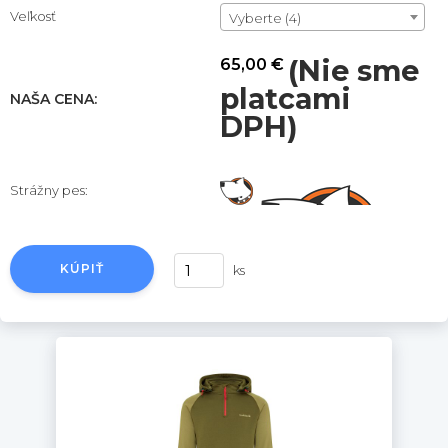
Veľkosť
Vyberte (4)
(Nie sme
65,00 €
platcami
NAŠA CENA:
DPH)
Strážny pes:
KÚPIŤ
ks