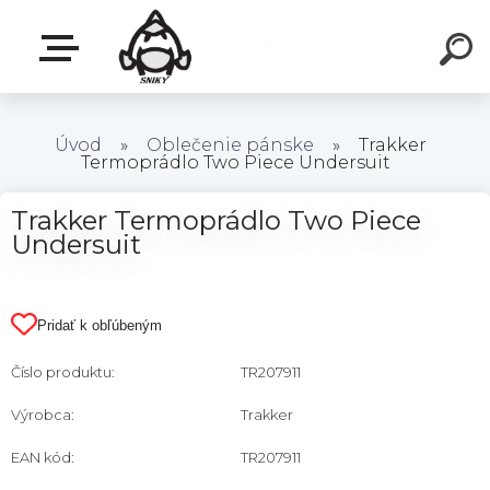
Úvod
»
Oblečenie pánske
»
Trakker
Termoprádlo Two Piece Undersuit
Trakker Termoprádlo Two Piece
Undersuit
Pridať k obľúbeným
Číslo produktu:
TR207911
Výrobca:
Trakker
EAN kód:
TR207911